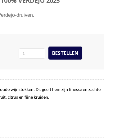
 100% VERDEJO 2025
Verdejo-druiven.
ude wijnstokken. Dit geeft hem zijn finesse en zachte
it, citrus en fijne kruiden.