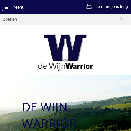
Je mandje is leeg
Menu
DE WIJN
WARRIOR